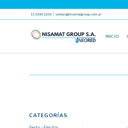
11 5263 2201
ventas@nisamatgroup.com.ar
INICIO
CATEGORÍAS
Festo - Electric