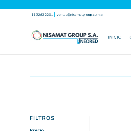
11 5263 2201
ventas@nisamatgroup.com.ar
INICIO
FILTROS
Precio