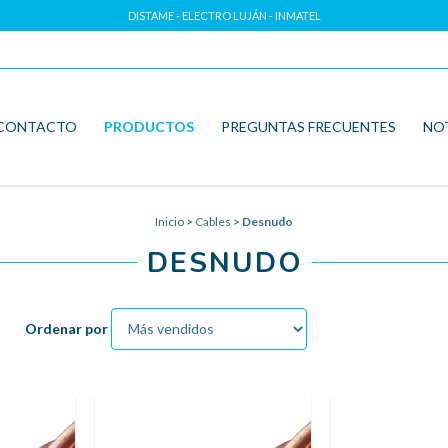
DISTAME - ELECTRO LUJÁN - INMATEL
CONTACTO
PRODUCTOS
PREGUNTAS FRECUENTES
NO
Inicio
>
Cables
>
Desnudo
DESNUDO
Ordenar por