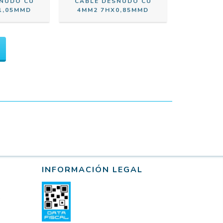
SNUDO CU
CABLE DESNUDO CU
1,05MMD
4MM2 7HX0,85MMD
INFORMACIÓN LEGAL