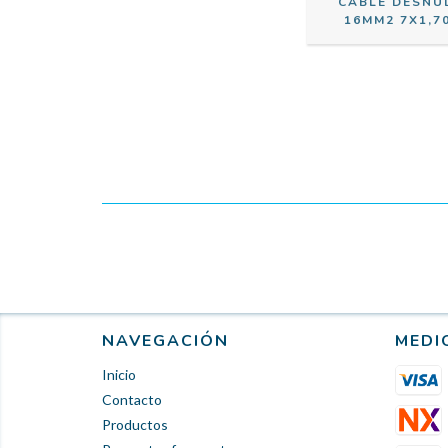
CABLE DESNU
16MM2 7X1,
NAVEGACIÓN
MEDI
Inicio
Contacto
Productos