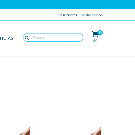
Crear cuenta
Iniciar sesión
0
TICIAS
$0