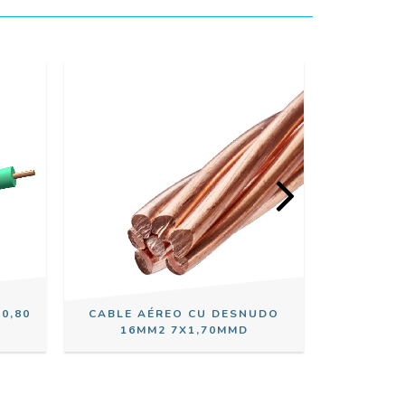
0,80
CABLE AÉREO CU DESNUDO
CABLE 
16MM2 7X1,70MMD
120M