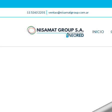
11 5263 2201
ventas@nisamatgroup.com.ar
INICIO