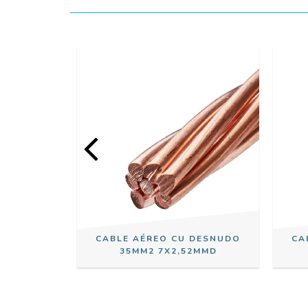
DESNUDO
CABLE AÉREO CU DESNUDO
CA
5MMD
35MM2 7X2,52MMD