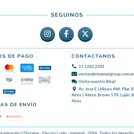
SEGUINOS
OS DE PAGO
CONTACTANOS
11 5263 2201
ventas@nisamatgroup.com.ar
Visita nuestro Blog!
Av. Jose E Uriburu 464, Pilar,
Aires | Almte. Brown 574, Luján,
Aires
AS DE ENVÍO
Iluminación | Distame - Electro Luján - Inmatel - 2026. Todos los derecho