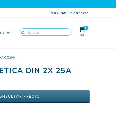
Crear cuenta
Iniciar sesión
0
TICIAS
$0
6kA C Z200
TICA DIN 2X 25A