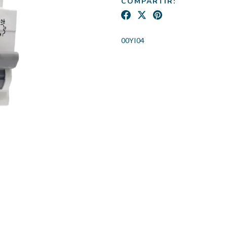
COMPARTIR:
00YI04