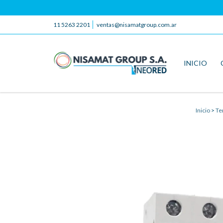
11 5263 2201
ventas@nisamatgroup.com.ar
INICIO
Inicio
>
Te