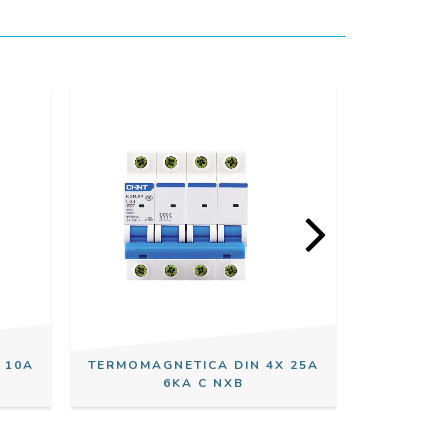
 10A
TERMOMAGNETICA DIN 4X 25A
TERMOMAG
6KA C NXB