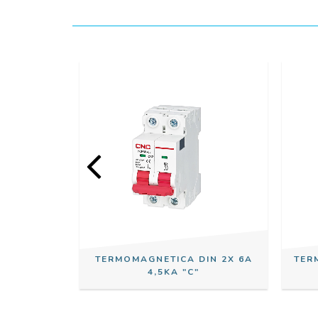
IN 1X 4A
TERMOMAGNETICA DIN 2X 6A
TER
4,5KA "C"