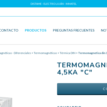
DISTAME - ELECTRO LUJÁN - INMATEL
CONTACTO
PRODUCTOS
PREGUNTAS FRECUENTES
NO
néticas - Diferenciales
>
Termomagnéticas
>
Térmica DIN
>
Termomagnetica din 3
TERMOMAGNE
4,5KA "C"