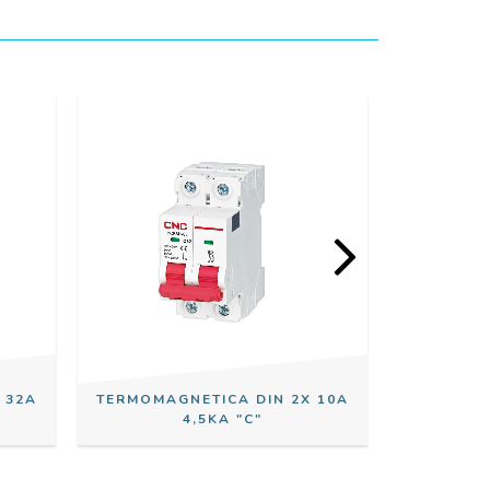
 32A
TERMOMAGNETICA DIN 2X 10A
TERMOMAG
4,5KA "C"