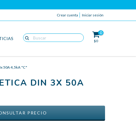
Crear cuenta
Iniciar sesión
0
TICIAS
$0
x 50A 4,5kA "C"
TICA DIN 3X 50A