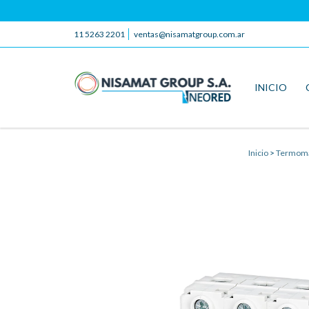
11 5263 2201
ventas@nisamatgroup.com.ar
INICIO
Inicio
>
Termomag