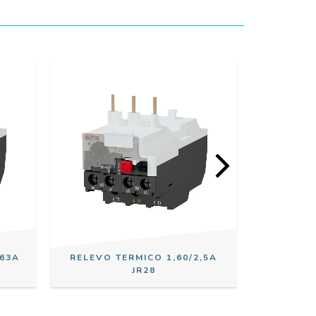
,63A
RELEVO TERMICO 1,60/2,5A
RELEVO 
JR28