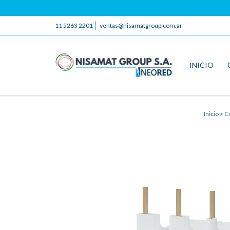
11 5263 2201
ventas@nisamatgroup.com.ar
INICIO
Inicio
>
Co