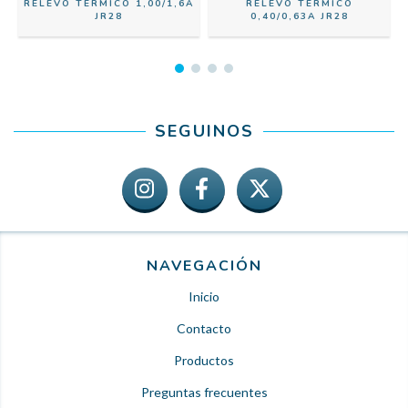
A
RELEVO TERMICO 1,00/1,6A
RELEVO TERMICO
JR28
0,40/0,63A JR28
SEGUINOS
NAVEGACIÓN
Inicio
Contacto
Productos
Preguntas frecuentes