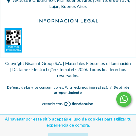
Av. Jose E Uriburu 464, Pilar, Buenos Aires | Almte. Brown 574,
Luján, Buenos Aires
INFORMACIÓN LEGAL
Copyright Nisamat Group S.A. | Materiales Eléctricos e Iluminación
| Distame - Electro Luján - Inmatel - 2026. Todos los derechos
reservados.
Defensa de las y los consumidores. Para reclamos
ingresá acá.
/
Botón de
arrepentimiento
Al navegar por este sitio
aceptás el uso de cookies
para agilizar tu
experiencia de compra.