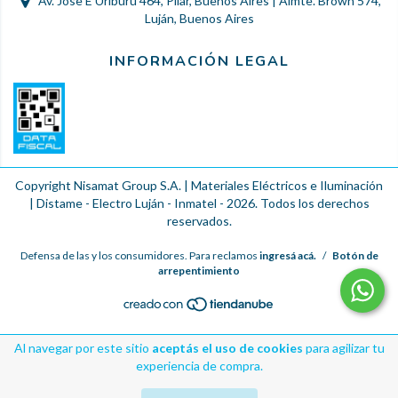
Av. Jose E Uriburu 464, Pilar, Buenos Aires | Almte. Brown 574,
Luján, Buenos Aires
INFORMACIÓN LEGAL
Copyright Nisamat Group S.A. | Materiales Eléctricos e Iluminación
| Distame - Electro Luján - Inmatel - 2026. Todos los derechos
reservados.
Defensa de las y los consumidores. Para reclamos
ingresá acá.
/
Botón de
arrepentimiento
Al navegar por este sitio
aceptás el uso de cookies
para agilizar tu
experiencia de compra.