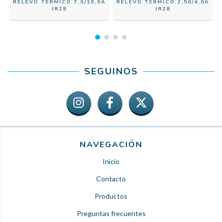
A
RELEVO TERMICO 7,0/10,0A
RELEVO TERMICO 2,50/4,0A
JR28
JR28
SEGUINOS
NAVEGACIÓN
Inicio
Contacto
Productos
Preguntas frecuentes