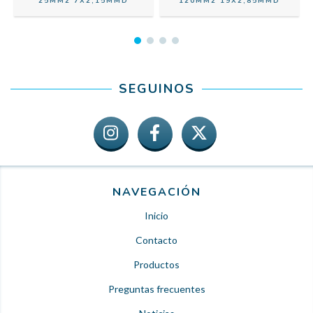
A
25MM2 7X2,15MMD
120MM2 19X2,85MMD
SEGUINOS
NAVEGACIÓN
Inicio
Contacto
Productos
Preguntas frecuentes