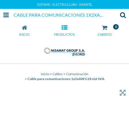
DISTAME - ELECTRO LUJÁN - INMATEL
CABLE PARA COMUNICACIONES 1X2XAWG18 SIST N/A
0
INICIO
PRODUCTOS
CARRITO
Inicio
>
Cables
>
Comunicación
>
Cable para comunicaciones 1x2xAWG18 sist N/A