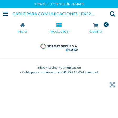
DISTAME - ELECTRO LUJÁN - INMATEL
CABLE PARA COMUNICACIONES 1PX22+1PX24 DEVICENET
0
INICIO
PRODUCTOS
CARRITO
Inicio
>
Cables
>
Comunicación
>
Cable para comunicaciones 1Px22+1Px24 Devicenet