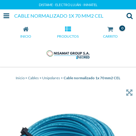
DISTAME - ELECTRO LUJÁN - INMATEL
CABLE NORMALIZADO 1X 70 MM2 CEL
0
INICIO
PRODUCTOS
CARRITO
Inicio
>
Cables
>
Unipolares
>
Cable normalizado 1x 70 mm2 CEL