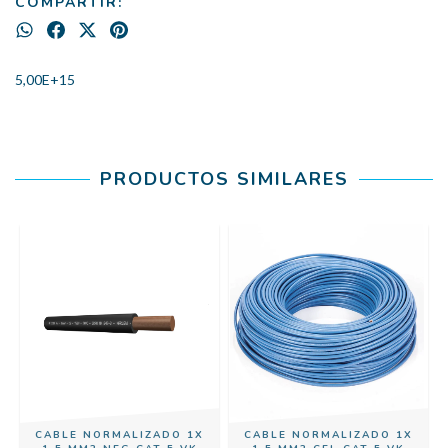
COMPARTIR:
5,00E+15
PRODUCTOS SIMILARES
1
CABLE NORMALIZADO 1X
CABLE NORMALIZADO 1X