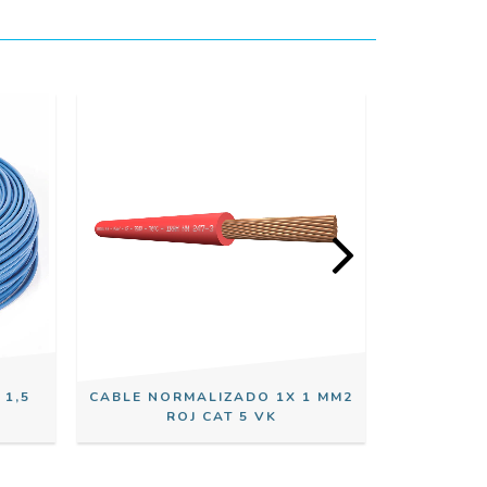
 1,5
CABLE NORMALIZADO 1X 1 MM2
CABLE NO
ROJ CAT 5 VK
C