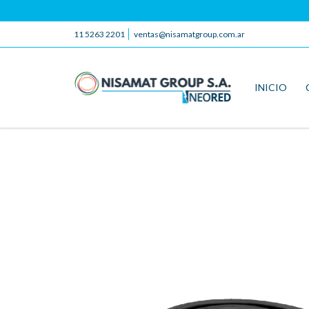
11 5263 2201
ventas@nisamatgroup.com.ar
INICIO