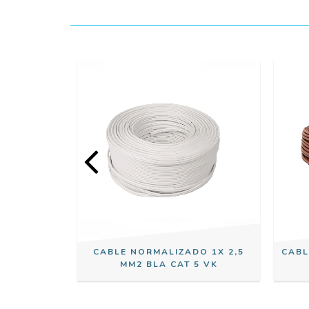
O 1X 1,5
CABLE NORMALIZADO 1X 2,5
CABL
T 5 VK
MM2 BLA CAT 5 VK