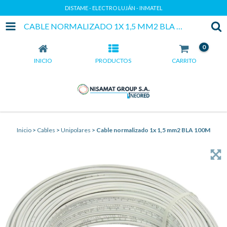
DISTAME - ELECTRO LUJÁN - INMATEL
CABLE NORMALIZADO 1X 1,5 MM2 BLA 100M
0
INICIO
PRODUCTOS
CARRITO
Inicio
>
Cables
>
Unipolares
>
Cable normalizado 1x 1,5 mm2 BLA 100M