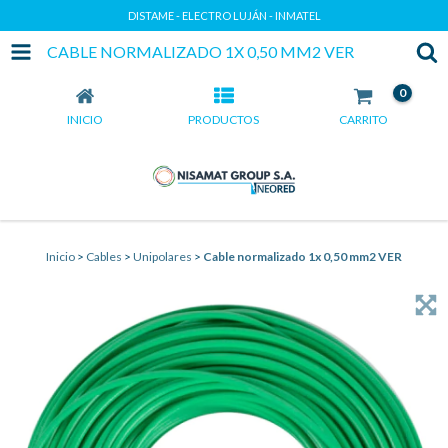
DISTAME - ELECTRO LUJÁN - INMATEL
CABLE NORMALIZADO 1X 0,50 MM2 VER
0
INICIO
PRODUCTOS
CARRITO
Inicio
>
Cables
>
Unipolares
>
Cable normalizado 1x 0,50 mm2 VER