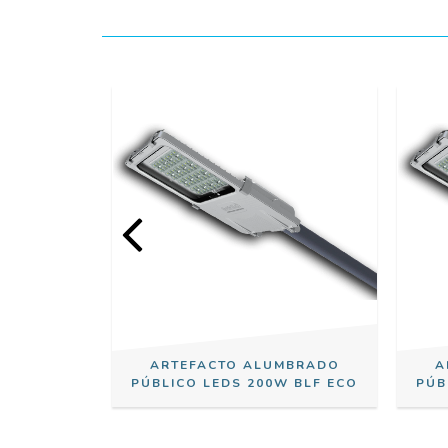
MBRADO
ARTEFACTO ALUMBRADO
A
W BLF ECO
PÚBLICO LEDS 200W BLF ECO
PÚB