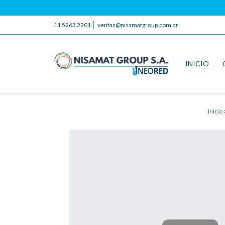
11 5263 2201
ventas@nisamatgroup.com.ar
INICIO
Inicio