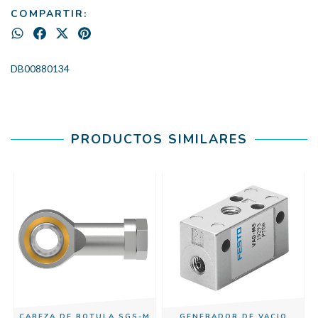
COMPARTIR:
DB00880134
PRODUCTOS SIMILARES
-
CABEZA DE ROTULA SGS-M
GENERADOR DE VACIO