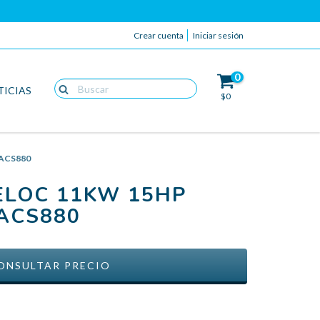
Crear cuenta
Iniciar sesión
0
TICIAS
$0
 ACS880
ELOC 11KW 15HP
ACS880