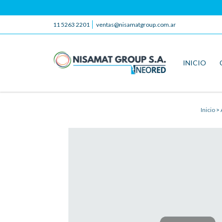
11 5263 2201
ventas@nisamatgroup.com.ar
INICIO
Inicio
>