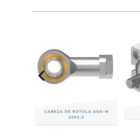
CABEZA DE ROTULA SGS-M
5KW 2,0HP
20X1,5
55