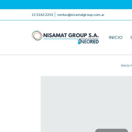
11 5263 2201
ventas@nisamatgroup.com.ar
INICIO
Inicio