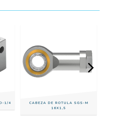
D-1/4
CABEZA DE ROTULA SGS-M
VARIADOR
16X1,5
2