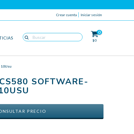
Crear cuenta
Iniciar sesión
0
TICIAS
$0
C 10Usu
ACS580 SOFTWARE-
 10USU