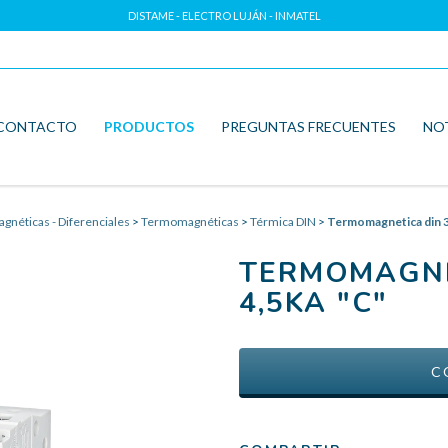
DISTAME - ELECTRO LUJÁN - INMATEL
CONTACTO
PRODUCTOS
PREGUNTAS FRECUENTES
NO
néticas - Diferenciales
>
Termomagnéticas
>
Térmica DIN
>
Termomagnetica din 3
TERMOMAGNE
4,5KA "C"