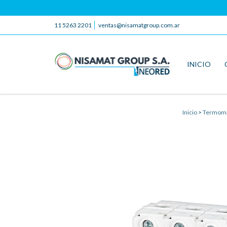
11 5263 2201
ventas@nisamatgroup.com.ar
INICIO
Inicio
>
Termomag