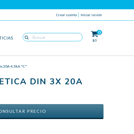
Crear cuenta
Iniciar sesión
0
TICIAS
$0
x 20A 4,5kA "C"
TICA DIN 3X 20A