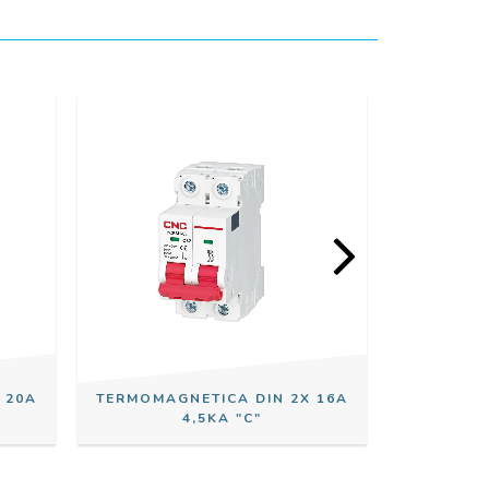
 20A
TERMOMAGNETICA DIN 2X 16A
TERMOMAG
4,5KA "C"