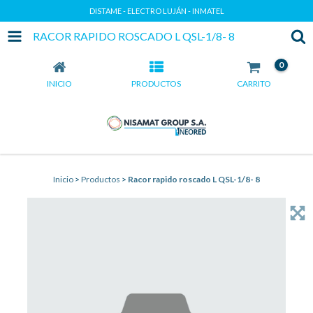
DISTAME - ELECTRO LUJÁN - INMATEL
RACOR RAPIDO ROSCADO L QSL-1/8- 8
0
INICIO
PRODUCTOS
CARRITO
Inicio
>
Productos
>
Racor rapido roscado L QSL-1/8- 8