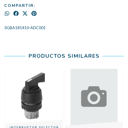
COMPARTIR:
3GBA181410-ADC001
PRODUCTOS SIMILARES
M
INTERRUPTOR SELECTOR