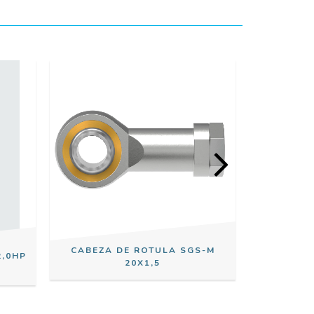
CABEZA DE ROTULA SGS-M
PULSADOR
2,0HP
20X1,5