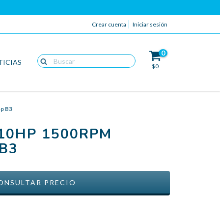
Crear cuenta
Iniciar sesión
0
TICIAS
$0
4p B3
10HP 1500RPM
 B3