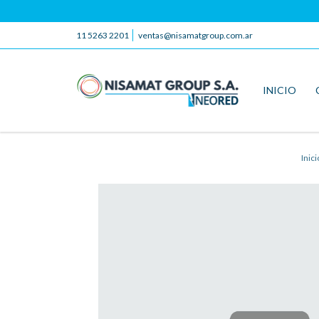
11 5263 2201
ventas@nisamatgroup.com.ar
INICIO
Inici