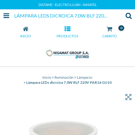
DISTAME - ELECTRO LUJÁN - INMATEL
LÁMPARA LEDS DICROICA 7,0W BLF 220V PAR16 GU10
0
INICIO
PRODUCTOS
CARRITO
Inicio
>
Iluminación
>
Lámparas
>
Lámpara LEDs dicroica 7,0W BLF 220V PAR16 GU10