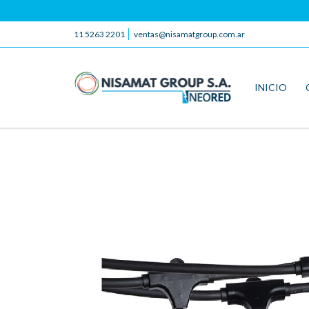
11 5263 2201
ventas@nisamatgroup.com.ar
INICIO