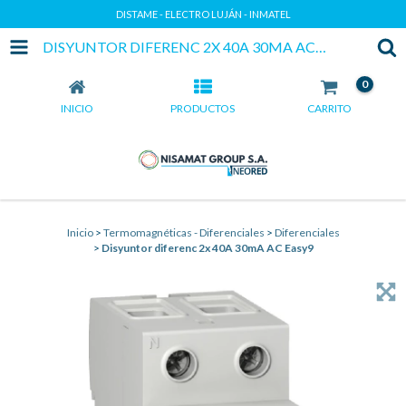
DISTAME - ELECTRO LUJÁN - INMATEL
DISYUNTOR DIFERENC 2X 40A 30MA AC EASY9
0
INICIO
PRODUCTOS
CARRITO
Inicio
>
Termomagnéticas - Diferenciales
>
Diferenciales
>
Disyuntor diferenc 2x 40A 30mA AC Easy9