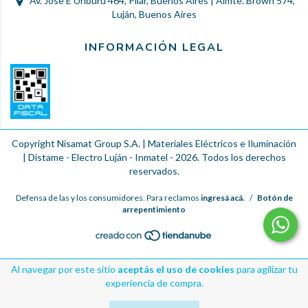
Av. Jose E Uriburu 464, Pilar, Buenos Aires | Almte. Brown 574,
Luján, Buenos Aires
INFORMACIÓN LEGAL
Copyright Nisamat Group S.A. | Materiales Eléctricos e Iluminación
| Distame - Electro Luján - Inmatel - 2026. Todos los derechos
reservados.
Defensa de las y los consumidores. Para reclamos
ingresá acá.
/
Botón de
arrepentimiento
Al navegar por este sitio
aceptás el uso de cookies
para agilizar tu
experiencia de compra.