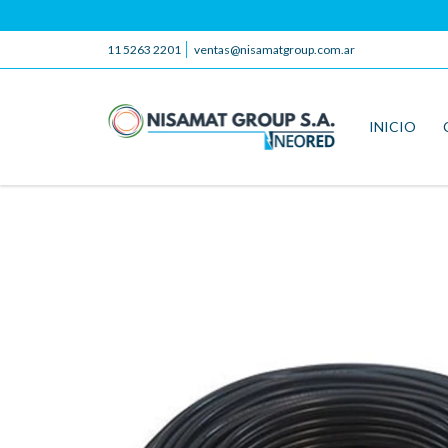
11 5263 2201
ventas@nisamatgroup.com.ar
INICIO