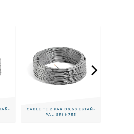
TAÑ-
CABLE TE 2 PAR D0,50 ESTAÑ-
CABLE TE
PAL GRI N755
PAL