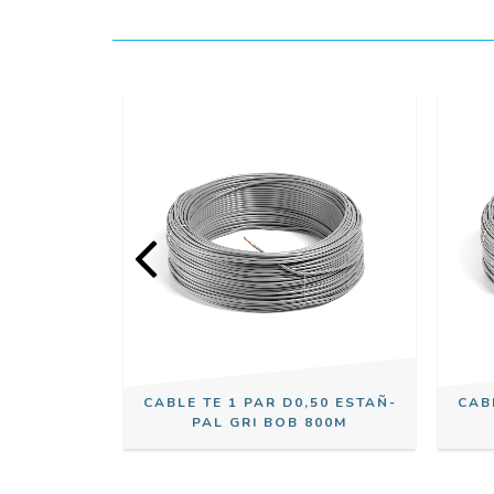
50 ESTAÑ-
CABLE TE 1 PAR D0,50 ESTAÑ-
CAB
200M
PAL GRI BOB 800M