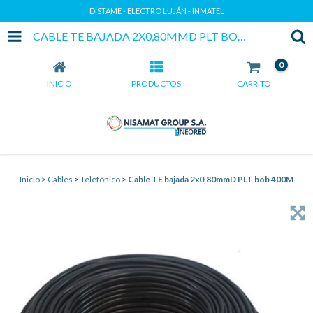
DISTAME - ELECTRO LUJÁN - INMATEL
CABLE TE BAJADA 2X0,80MMD PLT BOB 400M
0
INICIO
PRODUCTOS
CARRITO
Inicio
>
Cables
>
Telefónico
>
Cable TE bajada 2x0,80mmD PLT bob 400M