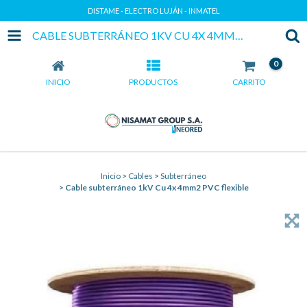
DISTAME - ELECTRO LUJÁN - INMATEL
CABLE SUBTERRÁNEO 1KV CU 4X 4MM2 PVC FLEXIBLE
0
INICIO
PRODUCTOS
CARRITO
Inicio
>
Cables
>
Subterráneo
>
Cable subterráneo 1kV Cu 4x 4mm2 PVC flexible