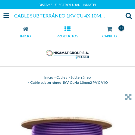
DISTAME - ELECTRO LUJÁN - INMATEL
CABLE SUBTERRÁNEO 1KV CU 4X 10MM2 PVC VIO
0
INICIO
PRODUCTOS
CARRITO
Inicio
>
Cables
>
Subterráneo
>
Cable subterráneo 1kV Cu 4x 10mm2 PVC VIO