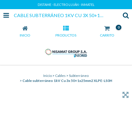
DISTAME - ELECTRO LUJÁN - INMATEL
CABLE SUBTERRÁNEO 1KV CU 3X 50+1X25MM2 XLPE-LS0H
0
INICIO
PRODUCTOS
CARRITO
Inicio
>
Cables
>
Subterráneo
>
Cable subterráneo 1kV Cu 3x 50+1x25mm2 XLPE-LS0H