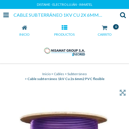
DISTAME - ELECTRO LUJÁN - INMATEL
CABLE SUBTERRÁNEO 1KV CU 2X 6MM2 PVC FLEXIBLE
0
INICIO
PRODUCTOS
CARRITO
Inicio
>
Cables
>
Subterráneo
>
Cable subterráneo 1kV Cu 2x 6mm2 PVC flexible