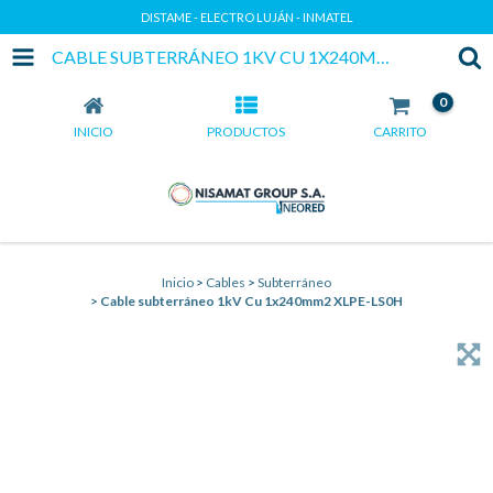
DISTAME - ELECTRO LUJÁN - INMATEL
CABLE SUBTERRÁNEO 1KV CU 1X240MM2 XLPE-LS0H
0
INICIO
PRODUCTOS
CARRITO
Inicio
>
Cables
>
Subterráneo
>
Cable subterráneo 1kV Cu 1x240mm2 XLPE-LS0H