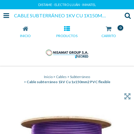
DISTAME - ELECTRO LUJÁN - INMATEL
CABLE SUBTERRÁNEO 1KV CU 1X150MM2 PVC FLEXIBLE
0
INICIO
PRODUCTOS
CARRITO
Inicio
>
Cables
>
Subterráneo
>
Cable subterráneo 1kV Cu 1x150mm2 PVC flexible