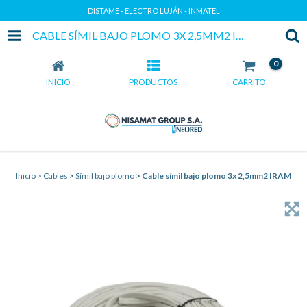
DISTAME - ELECTRO LUJÁN - INMATEL
CABLE SÍMIL BAJO PLOMO 3X 2,5MM2 IRAM
0
INICIO
PRODUCTOS
CARRITO
Inicio
>
Cables
>
Símil bajo plomo
>
Cable símil bajo plomo 3x 2,5mm2 IRAM