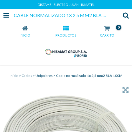
DISTAME - ELECTRO LUJÁN - INMATEL
CABLE NORMALIZADO 1X 2,5 MM2 BLA 100M
0
INICIO
PRODUCTOS
CARRITO
Inicio
>
Cables
>
Unipolares
>
Cable normalizado 1x 2,5 mm2 BLA 100M