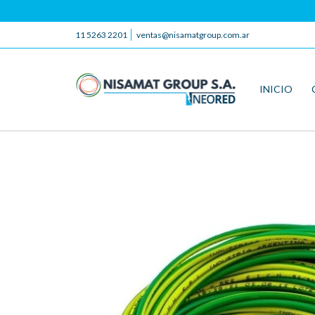
11 5263 2201
ventas@nisamatgroup.com.ar
INICIO