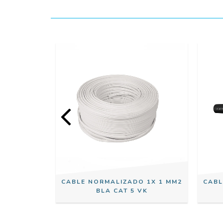
O 1X 1,5
CABLE NORMALIZADO 1X 1 MM2
CABL
5 VK
BLA CAT 5 VK