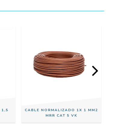
 1,5
CABLE NORMALIZADO 1X 1 MM2
CABLE N
MRR CAT 5 VK
MM2