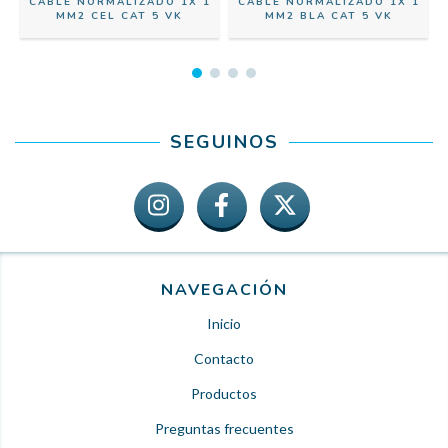
1
CABLE NORMALIZADO 1X 1
CABLE NORMALIZADO 1X 1
MM2 CEL CAT 5 VK
MM2 BLA CAT 5 VK
SEGUINOS
NAVEGACIÓN
Inicio
Contacto
Productos
Preguntas frecuentes