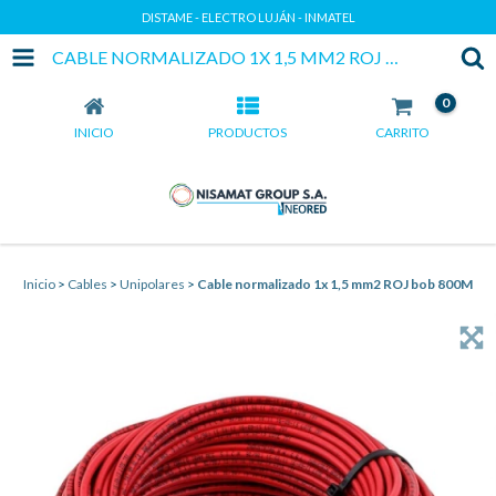
DISTAME - ELECTRO LUJÁN - INMATEL
CABLE NORMALIZADO 1X 1,5 MM2 ROJ BOB 800M
0
INICIO
PRODUCTOS
CARRITO
Inicio
>
Cables
>
Unipolares
>
Cable normalizado 1x 1,5 mm2 ROJ bob 800M