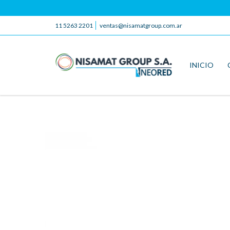
11 5263 2201
ventas@nisamatgroup.com.ar
INICIO