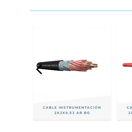
NTACIÓN
CABLE INSTRUMENTACIÓN
C
NDAR ROJ
2X2X0,52 AR BG
2