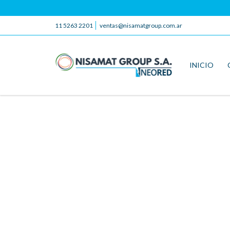
11 5263 2201
ventas@nisamatgroup.com.ar
INICIO