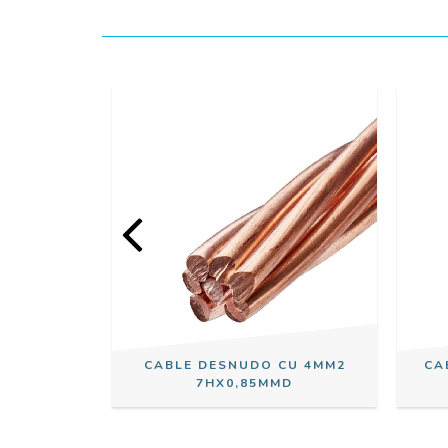
U 70MM2
CABLE DESNUDO CU 4MM2
CA
D
7HX0,85MMD