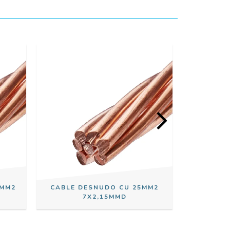
0MM2
CABLE DESNUDO CU 25MM2
CABLE 
7X2,15MMD