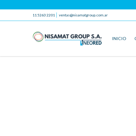
11 5263 2201
ventas@nisamatgroup.com.ar
INICIO