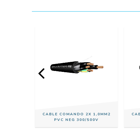
X 1,5MM2
CABLE COMANDO 2X 1,0MM2
CA
500V
PVC NEG 300/500V