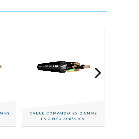
5MM2
CABLE COMANDO 2X 2,5MM2
CABLE C
PVC NEG 300/500V
PVC