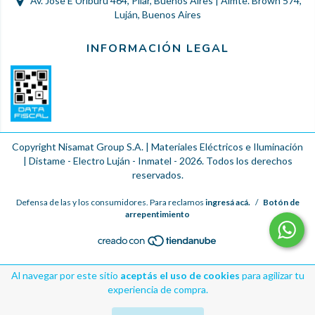
Av. Jose E Uriburu 464, Pilar, Buenos Aires | Almte. Brown 574,
Luján, Buenos Aires
INFORMACIÓN LEGAL
Copyright Nisamat Group S.A. | Materiales Eléctricos e Iluminación
| Distame - Electro Luján - Inmatel - 2026. Todos los derechos
reservados.
Defensa de las y los consumidores. Para reclamos
ingresá acá.
/
Botón de
arrepentimiento
Al navegar por este sitio
aceptás el uso de cookies
para agilizar tu
experiencia de compra.