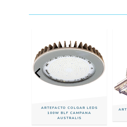
AR LEDS
ARTEFACTO COLGAR LEDS
ART
PANA
100W BLF CAMPANA
S
AUSTRALIS