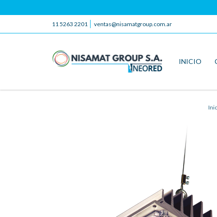
11 5263 2201
ventas@nisamatgroup.com.ar
INICIO
Ini