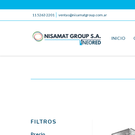
11 5263 2201
ventas@nisamatgroup.com.ar
INICIO
FILTROS
Precio